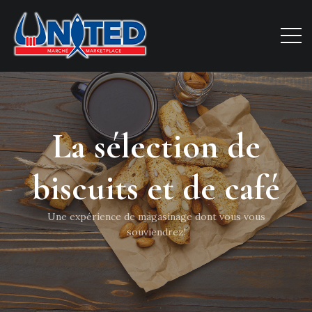
La sélection de
biscuits et de café
Une expérience de magasinage dont vous vous
souviendrez!