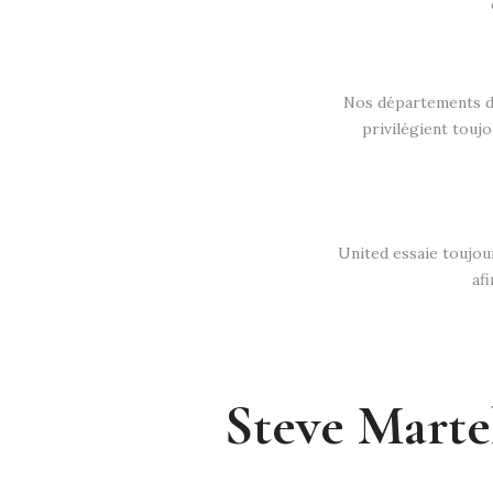
Nos départements de
privilégient touj
United essaie toujou
af
Steve Martel