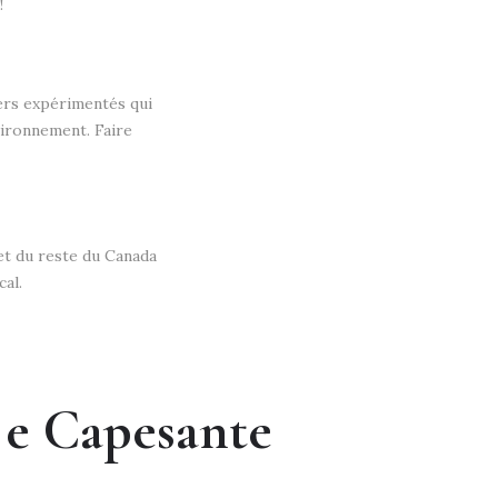
!
ers expérimentés qui
vironnement. Faire
et du reste du Canada
al.
e e Capesante