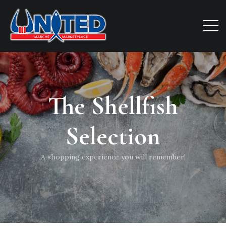
The Shellfish
Selection
A shopping experience you will remember!